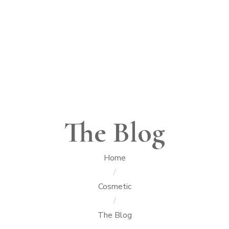
The Blog
Home
/
Cosmetic
/
The Blog