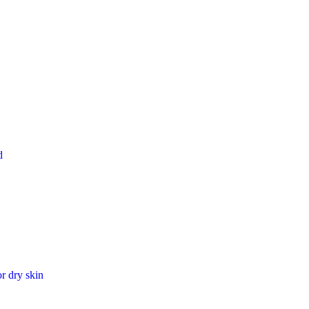
d
or dry skin